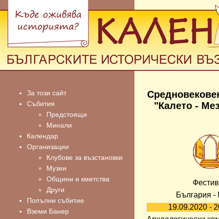
За този сайт
Средновекове
Събития
"Калето - Ме
Предстоящи
Минали
Календар
Организации
Клубове за възстановки
Музеи
Общини и кметства
Фестив
Други
България -
Попълни събитие
19.09.2020 - 
Вземи Банер