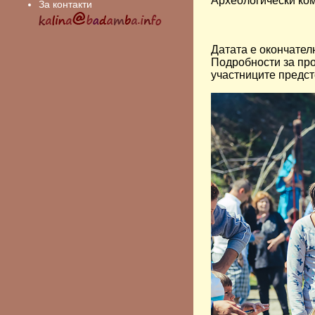
Археологически ком
За контакти
Датата е окончател
Подробности за пр
участниците предст