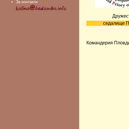
За контакти
Дружес
седалище 
Командерия Пловд