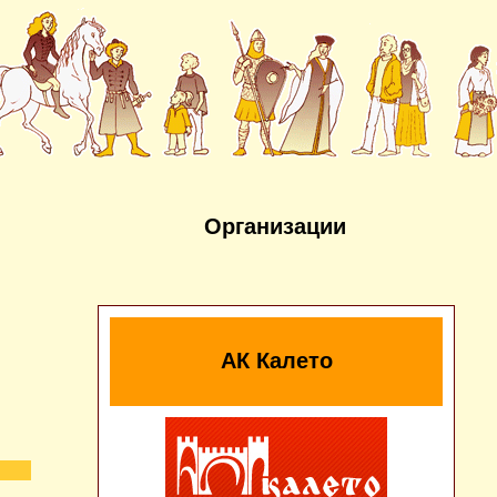
Организации
АК Калето