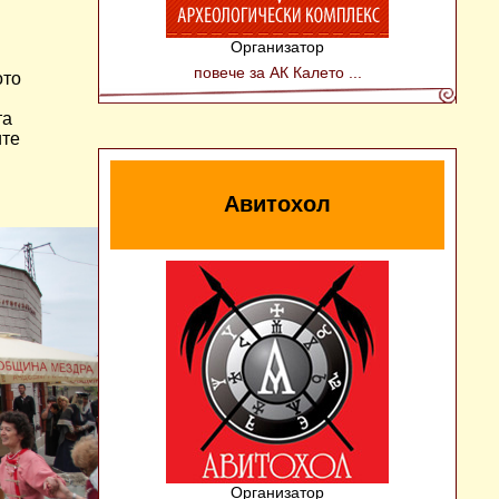
Организатор
повече за АК Калето ...
ото
та
ите
Авитохол
Организатор