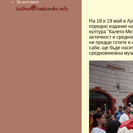
За контакти
На 18 и 19 май в А
поредно издание на
култура "Калето-Ме
античност и средно
ни предци готите и 
саби, ще бъде наси
средновековна музи