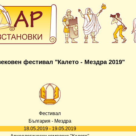
ековен фестивал "Калето - Мездра 2019"
Фестивал
България - Мездра
18.05.2019 - 19.05.2019