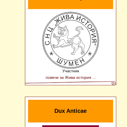
Участник
повече за Жива история ...
Dux Anticae