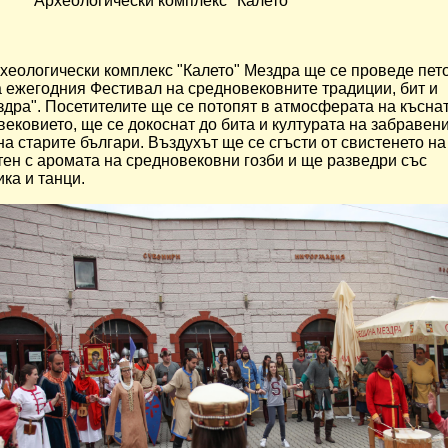
Археологически комплекс "Калето"
рхеологически комплекс "Калето" Мездра ще се проведе пет
 ежегодния Фестивал на средновековните традиции, бит и
здра". Посетителите ще се потопят в атмосферата на късна
вековието, ще се докоснат до бита и културата на забравен
на старите българи. Въздухът ще се сгъсти от свистенето на
тен с аромата на средновековни гозби и ще разведри със
ка и танци.