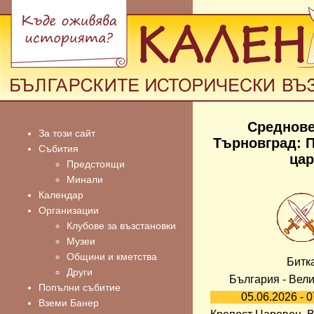
Среднове
За този сайт
Търновград: 
Събития
цар
Предстоящи
Минали
Календар
Организации
Клубове за възстановки
Музеи
Общини и кметства
Битк
Други
България - Вел
Попълни събитие
05.06.2026 - 
Вземи Банер