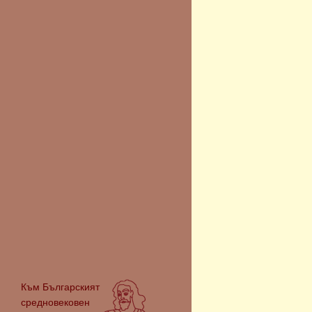
Към
Българският
средновековен