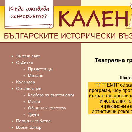
За този сайт
Театрална г
Събития
Предстоящи
Минали
Школ
Календар
ТГ “ТЕМП” се за
Организации
програми, шоу прог
Клубове за възстановки
възрастни, органи
и чествания, 
Музеи
атракциони /ог
Общини и кметства
артистични реконс
Други
Попълни събитие
Вземи Банер